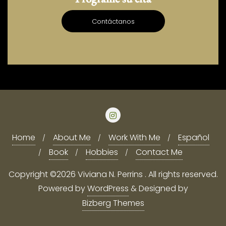
Contáctanos
Home
About Me
Work With Me
Español
Book
Hobbies
Contact Me
Copyright ©2026 Viviana N. Perrins . All rights reserved.
Powered by
WordPress
&
Designed by
Bizberg Themes