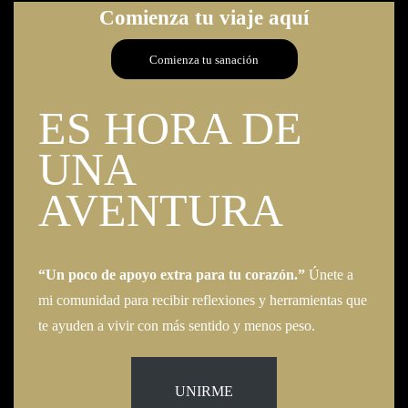
Comienza tu viaje aquí
Comienza tu sanación
ES HORA DE
UNA
AVENTURA
“Un poco de apoyo extra para tu corazón.”
Únete a
mi comunidad para recibir reflexiones y herramientas que
te ayuden a vivir con más sentido y menos peso.
UNIRME