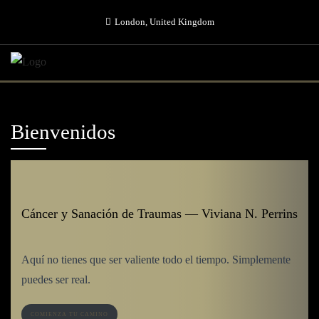
Skip
London, United Kingdom
to
content
Bienvenidos
Cáncer y Sanación de Traumas — Viviana N. Perrins
Aquí no tienes que ser valiente todo el tiempo. Simplemente
puedes ser real.
COMIENZA TU CAMINO